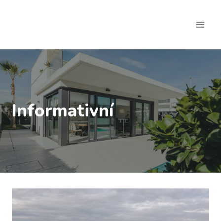
Přeskočit
na
obsah
Informativní