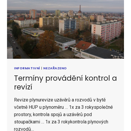
INFORMATIVNÍ
|
NEZAŘAZENO
Termíny provádění kontrol a
revizí
Revize plynurevize uzávěrů a rozvodů v bytě
včetně HUP u plynoměru … 1x za 3 rokyspolečné
prostory, kontrola spojů a uzávěrů pod
stoupačkami … 1x za 3 rokykontrola plynových
rozvodů…