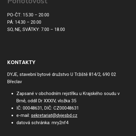
Pohotovost
PO-ČT: 15.30 – 20.00
PÁ: 14.30 – 20.00
SO, NE, SVÁTKY: 7.00 – 18.00
KONTAKTY
DYJE, stavební bytové družstvo U Tržiště 814/2, 690 02
Břeclav
Zapsané v obchodním rejstříku u Krajského soudu v
Brně, oddíl Dr XXXIV, vložka 35
IČ:
00048631
, DIČ:
CZ00048631
e-mail:
sekretariat@dyjesbd.cz
datová schránka:
mry2nf4